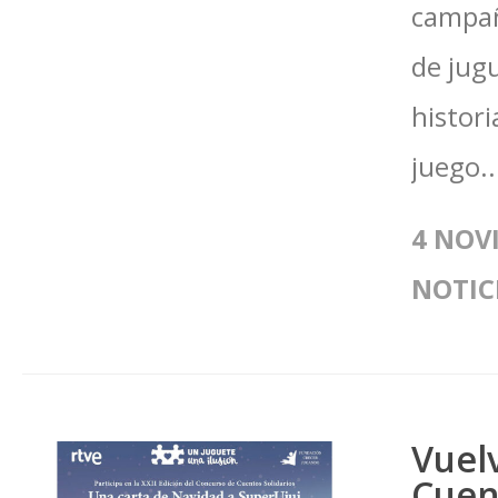
campañ
de jug
histori
juego..
4 NOV
NOTIC
Vuel
Cuen