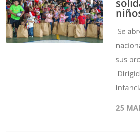
solid
niño
Se abr
nacion
sus pr
Dirigid
infanci
25 MA