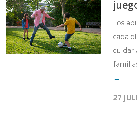
juego
Los ab
cada di
cuidar 
familia
→
27 JUL