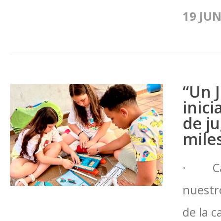
19 JUN
“Un 
inici
de j
mile
· Casi
nuestro
de la 