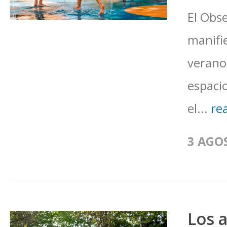
El Obse
manifi
verano 
espaci
el...
re
3 AGO
Los a