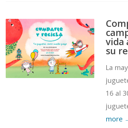
Compa
camp
vida 
su re
La may
juguete
16 al 3
juguete
more 