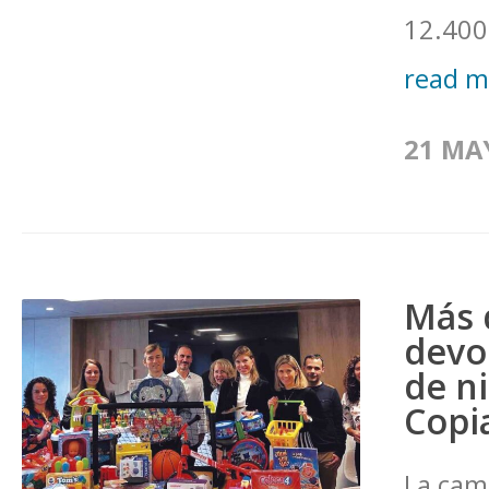
12.400 
read 
21 MA
Más 
devol
de n
Copi
La cam