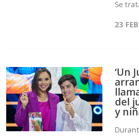
Se trat
23 FEB
‘Un J
arran
llam
del j
y niñ
Durant