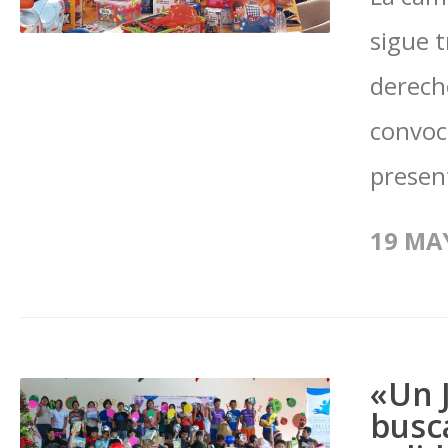
sigue t
derecho
convoca
presen
19 MA
«Un 
busc