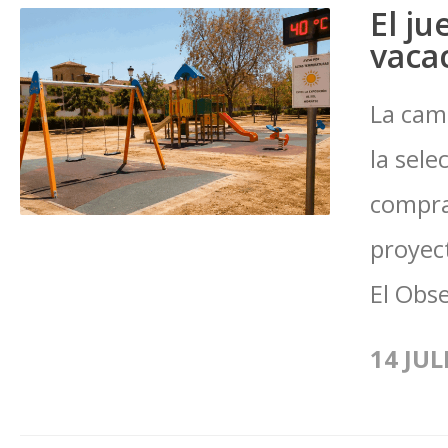
El ju
vaca
La cam
la sele
compra
proyec
El Obse
14 JUL