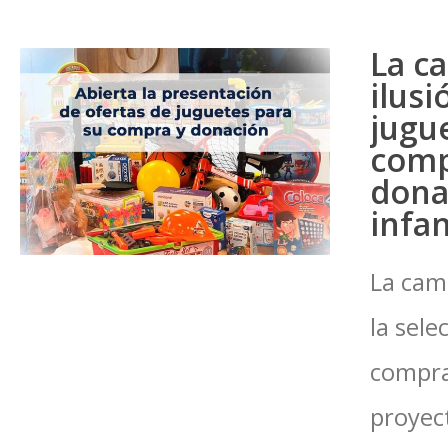
La c
ilusi
jugu
comp
dona
infa
La cam
la sele
compra
proyec